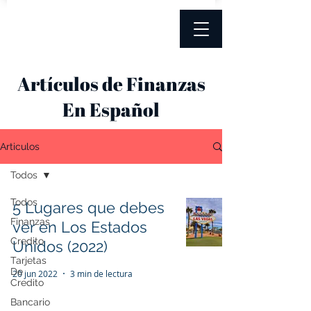
Artículos de Finanzas
En Español
Articulos
Todos
Todos
5 Lugares que debes
Finanzas
ver en Los Estados
Credito
Unidos (2022)
Tarjetas
De
20 jun 2022
3 min de lectura
Credito
Bancario