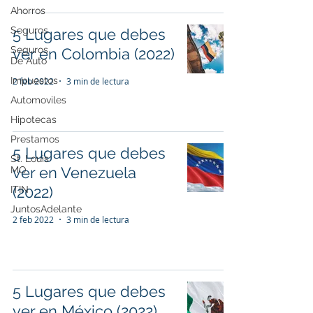
Ahorros
Seguros
5 Lugares que debes
Seguros
ver en Colombia (2022)
De Auto
Impuestos
2 feb 2022
3 min de lectura
Automoviles
Hipotecas
Prestamos
5 Lugares que debes
St. Louis
ver en Venezuela
MO
(2022)
ITIN
JuntosAdelante
2 feb 2022
3 min de lectura
5 Lugares que debes
ver en México (2022)