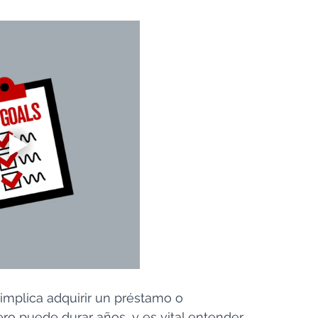
mplica adquirir un préstamo o 
ro puede durar años, y es vital entender 