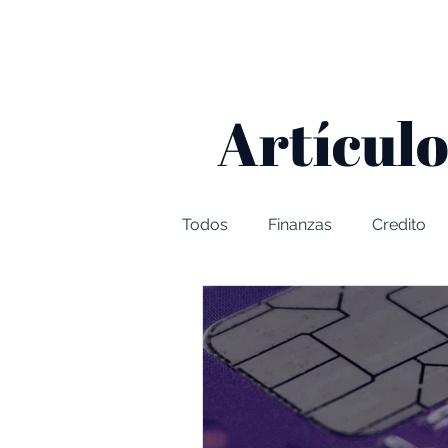
Artículo
Todos
Finanzas
Credito
Seguros De Auto
Impues
JuntosAdelante