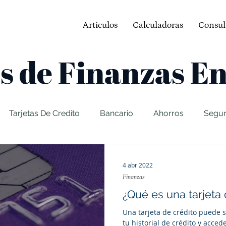
Articulos
Calculadoras
Consul
s de Finanzas E
Tarjetas De Credito
Bancario
Ahorros
Segu
tos
Automoviles
Hipotecas
Prestamos
St
4 abr 2022
Finanzas
¿Qué es una tarjeta 
Una tarjeta de crédito puede 
tu historial de crédito y acced