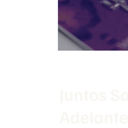
Juntos S
Adelant