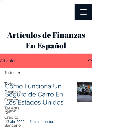
Artículos de Finanzas
En Español
Articulos
Todos
Todos
Cómo Funciona Un
Finanzas
Seguro de Carro En
Credito
Los Estados Unidos
Tarjetas
Seguros
De
Credito
13 abr 2022
6 min de lectura
Bancario