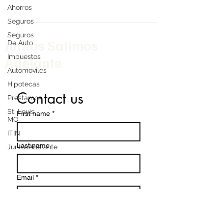
Ahorros
Seguros
Seguros
Juntos Salimos
De Auto
Impuestos
Adelante
Automoviles
Hipotecas
Contact us
Prestamos
St. Louis
First name
*
MO
ITIN
Last name
JuntosAdelante
Email
*
Write a message