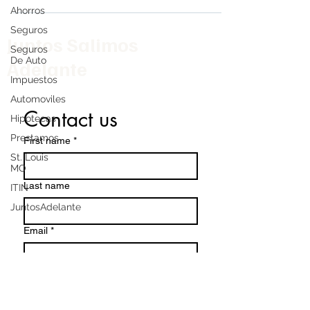
Ahorros
Seguros
Juntos Salimos
Seguros
De Auto
Adelante
Impuestos
Automoviles
Contact us
Hipotecas
Prestamos
First name
*
St. Louis
MO
Last name
ITIN
JuntosAdelante
Email
*
Write a message