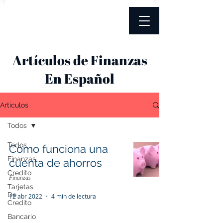
Artículos de Finanzas
En Español
Articulos
Todos
Todos
Cómo funciona una
Finanzas
cuenta de ahorros
Credito
Finanzas
Tarjetas
De
12 abr 2022
4 min de lectura
Credito
Bancario