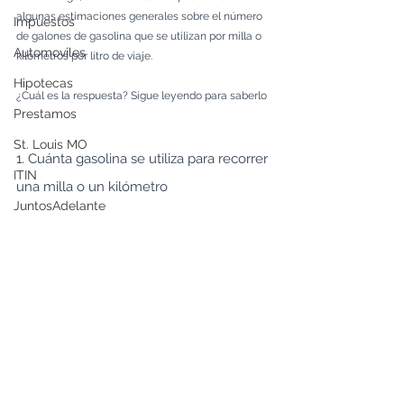
algunas estimaciones generales sobre el número 
Impuestos
de galones de gasolina que se utilizan por milla o 
Automoviles
kilómetros por litro de viaje. 
Hipotecas
¿Cuál es la respuesta? Sigue leyendo para saberlo
Prestamos
St. Louis MO
1. Cuánta gasolina se utiliza para recorrer 
ITIN
una milla o un kilómetro
JuntosAdelante