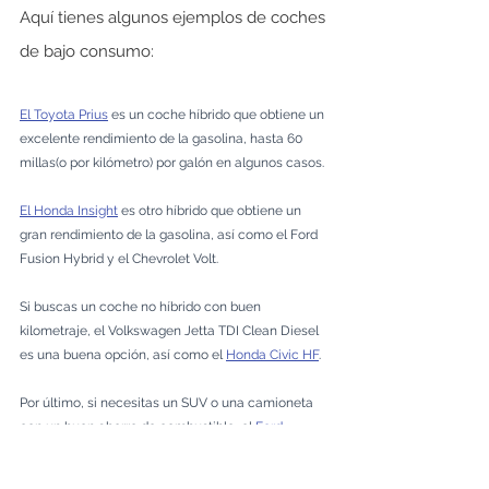
Aquí tienes algunos ejemplos de coches 
de bajo consumo:
El Toyota Prius
 es un coche híbrido que obtiene un 
excelente rendimiento de la gasolina, hasta 60 
millas(o por kilómetro) por galón en algunos casos. 
El Honda Insight
 es otro híbrido que obtiene un 
gran rendimiento de la gasolina, así como el Ford 
Fusion Hybrid y el Chevrolet Volt. 
Si buscas un coche no híbrido con buen 
kilometraje, el Volkswagen Jetta TDI Clean Diesel 
es una buena opción, así como el 
Honda Civic HF
.
Por último, si necesitas un SUV o una camioneta 
con un buen ahorro de combustible, el
 Ford 
Escape Hybrid
 y el Chevrolet Colorado merecen 
ser considerados. 