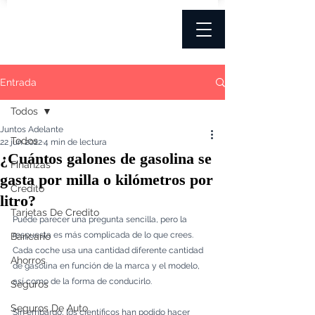
Entrada
Todos
Juntos Adelante
Todos
22 jun 2022
4 min de lectura
¿Cuántos galones de gasolina se
Finanzas
gasta por milla o kilómetros por
Credito
litro?
Tarjetas De Credito
Puede parecer una pregunta sencilla, pero la 
respuesta es más complicada de lo que crees. 
Bancario
Cada coche usa una cantidad diferente cantidad 
Ahorros
de gasolina en función de la marca y el modelo, 
así como de la forma de conducirlo. 
Seguros
Seguros De Auto
Sin embargo, los científicos han podido hacer 